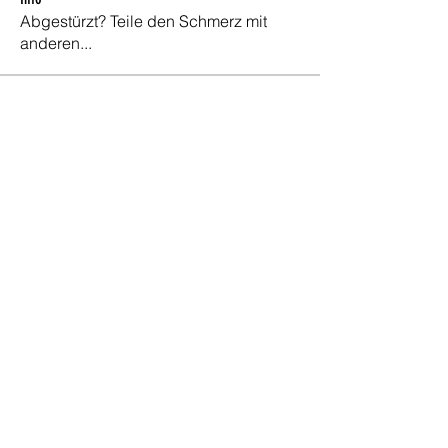
Abgestürzt? Teile den Schmerz mit
anderen...
Mitglieder
Fabio Canonica
Folgen
Fabio Canonica
Carlos Stadelmann
Folgen
Platzwart
Sergio Brechbühl
Folgen
Peter Schuler
Folgen
Peter Schuler
Farhad Sakizadeh
Folgen
Alle Mitglieder anzeigen (63)
Gemeinde Regensdorf