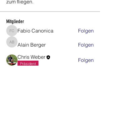
zum fliegen.
Mitglieder
Fabio Canonica
Folgen
Fabio Canonica
Alain Berger
Folgen
Alain Berger
Chris Weber
Folgen
Präsident
Carlos Stadelmann
Folgen
Platzwart
Sergio Brechbühl
Folgen
Alle Mitglieder anzeigen (64)
Gemeinde Regensdorf