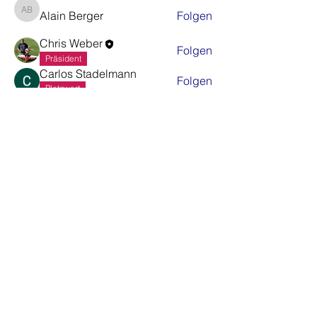
Alain Berger
Folgen
Alain Berger
Chris Weber
Folgen
Präsident
Carlos Stadelmann
Folgen
Platzwart
Sergio Brechbühl
Folgen
Alle Mitglieder anzeigen (64)
Gemeinde Regensdorf
Schweizerischer Modellflugverband
Modellflug Region Nordostschweiz
©2021 MG Furttal