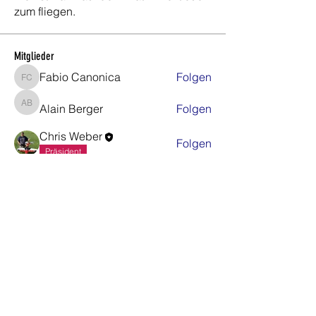
zum fliegen.
Mitglieder
Fabio Canonica
Folgen
Fabio Canonica
Alain Berger
Folgen
Alain Berger
Chris Weber
Folgen
Präsident
Carlos Stadelmann
Folgen
Platzwart
Sergio Brechbühl
Folgen
Alle Mitglieder anzeigen (64)
Gemeinde Regensdorf