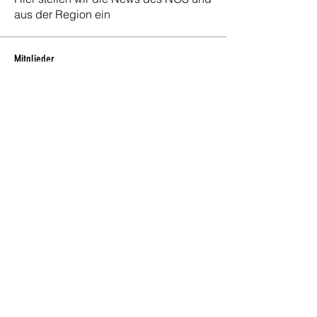
aus der Region ein
Mitglieder
Fabio Canonica
Folgen
Fabio Canonica
Carlos Stadelmann
Folgen
Platzwart
Sergio Brechbühl
Folgen
Peter Schuler
Folgen
Peter Schuler
Janik Wieder
Folgen
Alle Mitglieder anzeigen (63)
Gemeinde Regensdorf