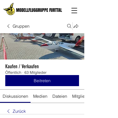
MODELLFLUGGRUPPE FURTTAL
Gruppen
Kaufen / Verkaufen
Öffentlich
·
63 Mitglieder
Beitreten
Diskussionen
Medien
Dateien
Mitglieder
Zurück