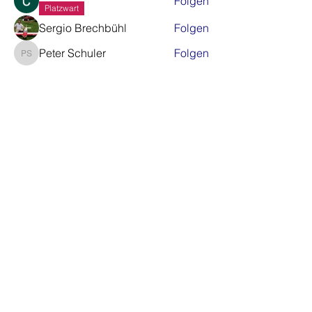
Folgen
Platzwart
Sergio Brechbühl
Folgen
Peter Schuler
Folgen
Peter Schuler
Farhad Sakizadeh
Folgen
Alle Mitglieder anzeigen (63)
Gemeinde Regensdorf
Schweizerischer Modellflugverband
Modellflug Region Nordostschweiz
©2021 MG Furttal
Christian Weber, Rebrainstrasse 60, 8106
Adlikon bei Regensdorf,
obmann@mgfurttal.ch