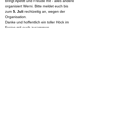
bringt Apetitt und Freude mit - alles andere 
organisiert Werni. Bitte meldet euch bis 
zum 
5. Juli
 rechtzeitig an, wegen der 
Organisation.
Danke und hoffentlich ein toller Höck im 
Freien mit euch zusammen.
W. Schmollinger
Gemeinde Regensdorf
Schweizerischer Modellflugverband
Modellflug Region Nordostschweiz
©2021 MG Furttal
Christian Weber, Rebrainstrasse 60, 8106